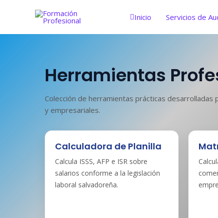
Ir
al
Inicio
Servicios de Au
contenido
Herramientas Profe
Colección de herramientas prácticas desarrolladas
y empresariales.
Calculadora de Planilla
Mat
Calcula ISSS, AFP e ISR sobre
Calcul
salarios conforme a la legislación
comerc
laboral salvadoreña.
empre