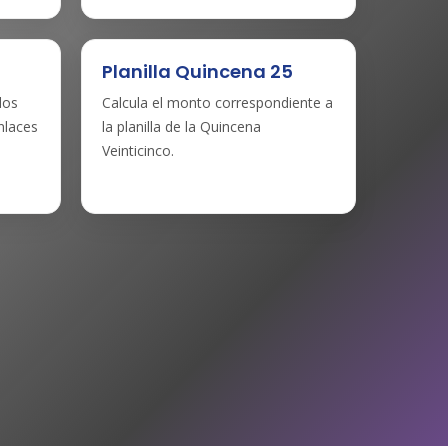
Planilla Quincena 25
dos
Calcula el monto correspondiente a
nlaces
la planilla de la Quincena
Veinticinco.