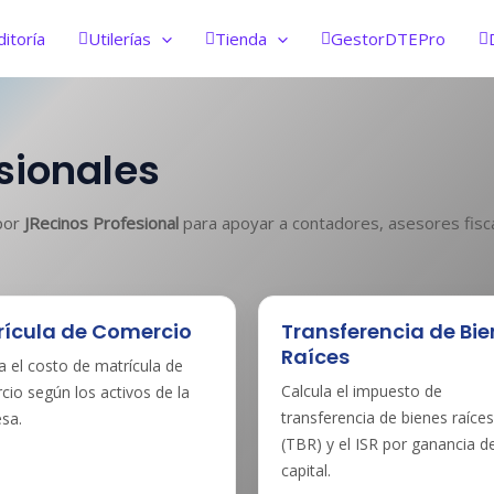
ditoría
Utilerías
Tienda
GestorDTEPro
sionales
 por
JRecinos Profesional
para apoyar a contadores, asesores fisca
rícula de Comercio
Transferencia de Bi
Raíces
a el costo de matrícula de
Calcula el impuesto de
io según los activos de la
transferencia de bienes raíces
sa.
(TBR) y el ISR por ganancia d
capital.