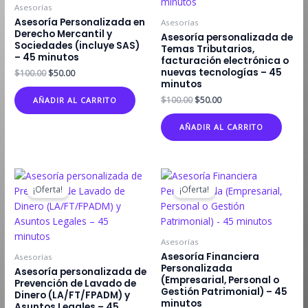
Asesorías
Asesoría Personalizada en
Asesorías
Derecho Mercantil y
Asesoría personalizada de
Sociedades (incluye SAS)
Temas Tributarios,
– 45 minutos
facturación electrónica o
nuevas tecnologías – 45
El
El
$
100.00
$
50.00
precio
precio
minutos
original
actual
El
El
$
100.00
$
50.00
AÑADIR AL CARRITO
era:
es:
precio
precio
$100.00.
$50.00.
original
actual
AÑADIR AL CARRITO
era:
es:
$100.00.
$50.00.
¡Oferta!
¡Oferta!
Asesorías
Asesoría Financiera
Asesorías
Personalizada
Asesoría personalizada de
(Empresarial, Personal o
Prevención de Lavado de
Gestión Patrimonial) – 45
Dinero (LA/FT/FPADM) y
minutos
Asuntos Legales – 45