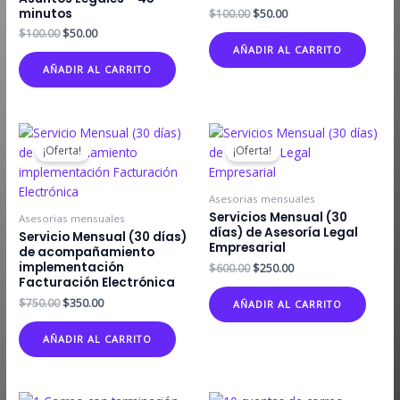
minutos
El
El
$
100.00
$
50.00
precio
precio
El
El
$
100.00
$
50.00
original
actual
precio
precio
AÑADIR AL CARRITO
era:
es:
original
actual
AÑADIR AL CARRITO
$100.00.
$50.00.
era:
es:
$100.00.
$50.00.
¡Oferta!
¡Oferta!
Asesorias mensuales
Servicios Mensual (30
Asesorias mensuales
días) de Asesoría Legal
Servicio Mensual (30 días)
Empresarial
de acompañamiento
implementación
El
El
$
600.00
$
250.00
precio
precio
Facturación Electrónica
original
actual
El
El
$
750.00
$
350.00
AÑADIR AL CARRITO
era:
es:
precio
precio
$600.00.
$250.00.
original
actual
AÑADIR AL CARRITO
era:
es:
$750.00.
$350.00.