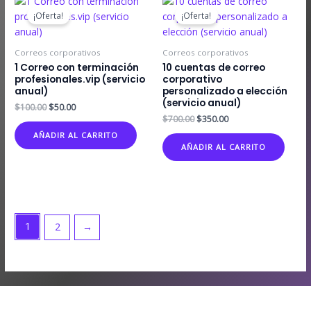
¡Oferta!
¡Oferta!
Correos corporativos
Correos corporativos
1 Correo con terminación
10 cuentas de correo
profesionales.vip (servicio
corporativo
anual)
personalizado a elección
(servicio anual)
El
El
$
100.00
$
50.00
precio
precio
El
El
$
700.00
$
350.00
original
actual
precio
precio
AÑADIR AL CARRITO
era:
es:
original
actual
AÑADIR AL CARRITO
$100.00.
$50.00.
era:
es:
$700.00.
$350.00.
1
2
→