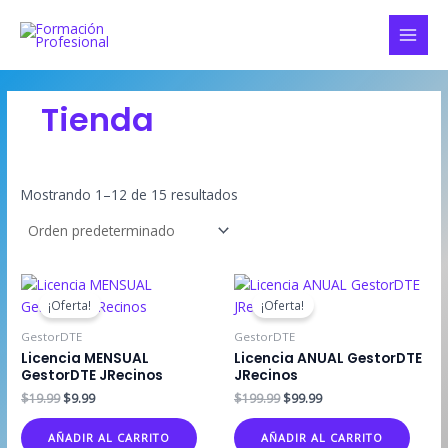
Ir
al
MAI
contenido
MEN
Tienda
Mostrando 1–12 de 15 resultados
¡Oferta!
¡Oferta!
GestorDTE
GestorDTE
Licencia MENSUAL
Licencia ANUAL GestorDTE
GestorDTE JRecinos
JRecinos
El
El
El
El
$
19.99
$
9.99
$
199.99
$
99.99
precio
precio
precio
precio
original
actual
original
actual
AÑADIR AL CARRITO
AÑADIR AL CARRITO
era:
es:
era:
es: