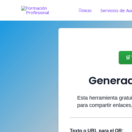
Ir
al
Inicio
Servicios de Au
contenido
🛒
Generad
Esta herramienta gratu
para compartir enlaces,
Texto o URL para el QR: