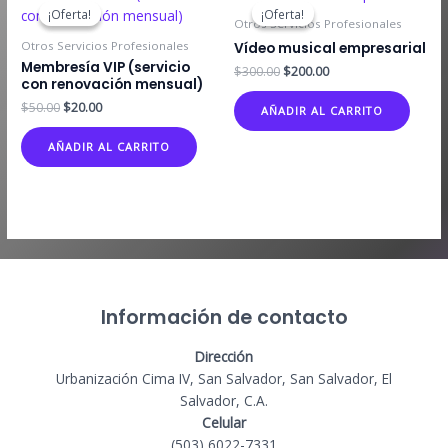
¡Oferta!
¡Oferta!
¡Oferta!
¡Oferta!
Otros Servicios Profesionales
Otros Servicios Profesionales
Vídeo musical empresarial
Membresía VIP (servicio
El
El
$
300.00
$
200.00
con renovación mensual)
precio
precio
original
actual
El
El
$
50.00
$
20.00
AÑADIR AL CARRITO
era:
es:
precio
precio
$300.00.
$200.00.
original
actual
AÑADIR AL CARRITO
era:
es:
$50.00.
$20.00.
Información de contacto
Dirección
Urbanización Cima IV, San Salvador, San Salvador, El
Salvador, C.A.
Celular
(503) 6022-7331