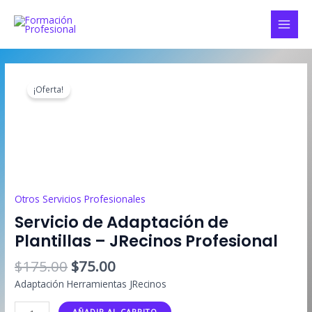
Ir
al
MAI
contenido
MEN
¡Oferta!
Otros Servicios Profesionales
Servicio de Adaptación de
Plantillas – JRecinos Profesional
El
El
$
175.00
$
75.00
precio
precio
Adaptación Herramientas JRecinos
original
actual
Servicio
era:
es:
AÑADIR AL CARRITO