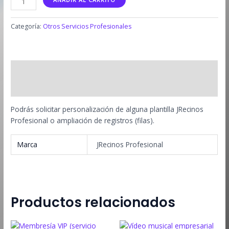
de
$175.00.
$75.00.
Adaptación
Categoría:
Otros Servicios Profesionales
de
Plantillas
-
JRecinos
Descripción
Profesional
cantidad
Información adicional
Podrás solicitar personalización de alguna plantilla JRecinos
Profesional o ampliación de registros (filas).
Marca
JRecinos Profesional
Productos relacionados