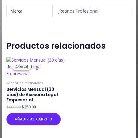
Marca
JRecinos Profesional
Productos relacionados
¡Oferta!
¡Oferta!
Asesorias mensuales
Servicios Mensual (30
días) de Asesoría Legal
Empresarial
El
El
$
600.00
$
250.00
precio
precio
original
actual
AÑADIR AL CARRITO
era:
es:
$600.00.
$250.00.