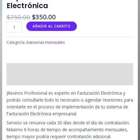
Electrónica
El
El
$
750.00
$
350.00
precio
precio
Servicio
AÑADIR AL CARRITO
original
actual
Mensual
era:
es:
(30
Categoría:
Asesorias mensuales
$750.00.
$350.00.
días)
de
acompañamiento
implementación
Descripción
Facturación
Electrónica
Información adicional
cantidad
JRecinos Profesional es experto en Facturación Electrónica y
podrás consultarle todo lo necesario o agendar reuniones para
orientarte en el proceso de implementación de tu sistema de
Facturación Electrónica empresarial.
Servicio se renueva cada 30 días desde el día de contratación.
Máximo 6 horas de tiempo de acompañamiento mensuales,
tiempo mayor podría requerir contratación adicional.