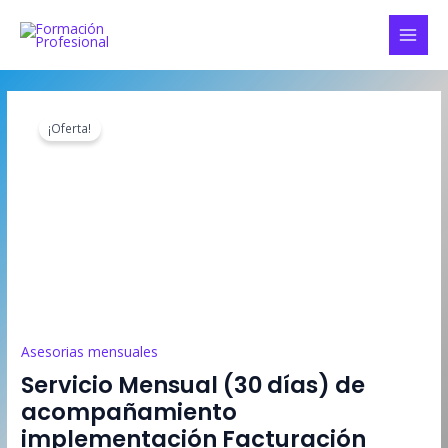
Ir
al
MAI
contenido
MEN
¡Oferta!
Asesorias mensuales
Servicio Mensual (30 días) de
acompañamiento
implementación Facturación